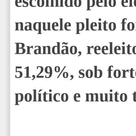
escolhido pelo e
naquele pleito fo
Brandão, reelei
51,29%, sob for
político e muito