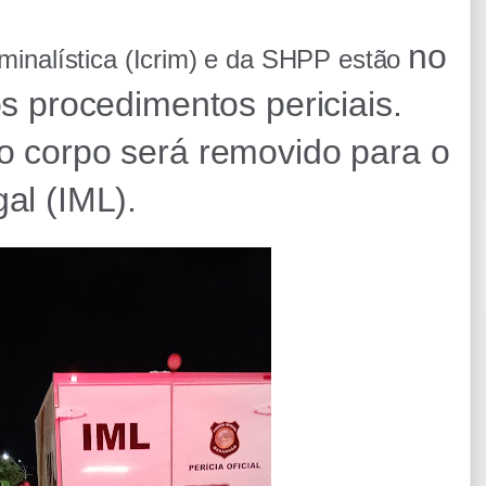
no
iminalística (Icrim) e da SHPP estão
os procedimentos periciais.
 o corpo será removido para o
gal (IM
L).