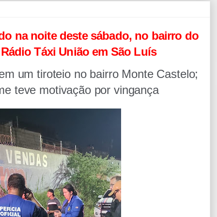
 na noite deste sábado, no bairro do
 Rádio Táxi União em São Luís
em um tiroteio
no bairro Monte Castelo;
rime teve motivação por vingança