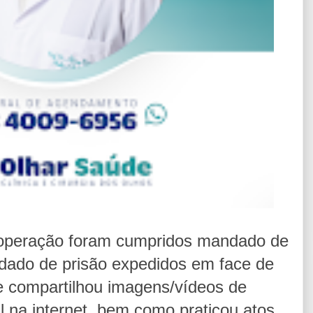
 operação foram cumpridos mandado de
ado de prisão expedidos em face de
e compartilhou imagens/vídeos de
l na internet, bem como praticou atos