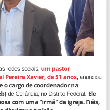
um pastor
as redes sociais,
 Pereira Xavier, de 51 anos
, anunciou
 e o cargo de coordenador na
eb)
Ele
de Ceilândia, no Distrito Federal.
posa com uma “irmã” da igreja. Fiéis,