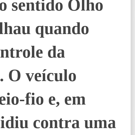
o sentido Olho
lhau quando
ntrole da
. O veículo
eio-fio e, em
lidiu contra uma