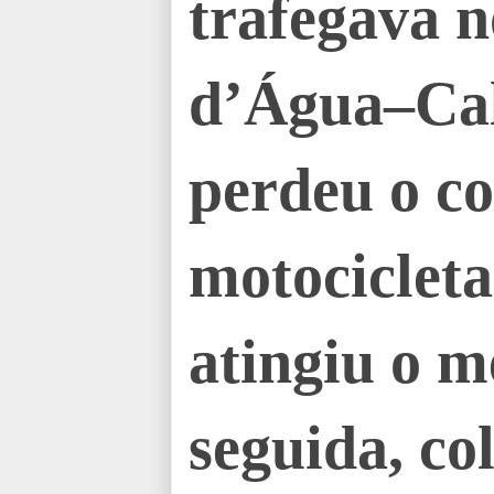
trafegava n
d’Água–Ca
perdeu o co
motocicleta
atingiu o m
seguida, co