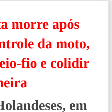
ta morre após
ntrole da moto,
io-fio e colidir
meira
Holandeses, em