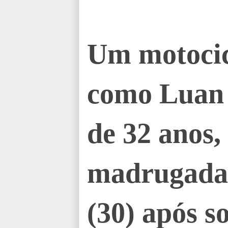
Um motocicl
como Luan 
de 32 anos
madrugada 
(30) após s