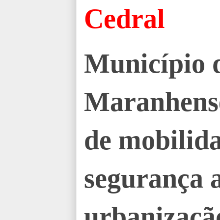
Cedral
Município 
Maranhense
de mobilida
segurança 
urbanizaçã