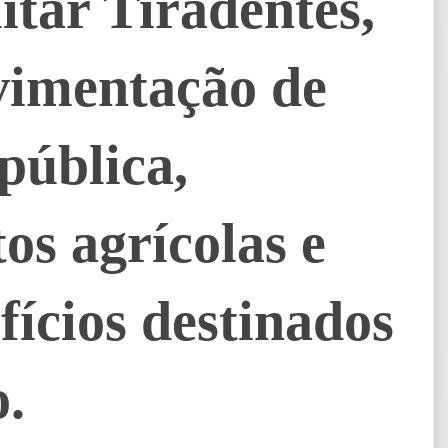
itar Tiradentes,
vimentação de
 pública,
s agrícolas e
fícios destinados
.