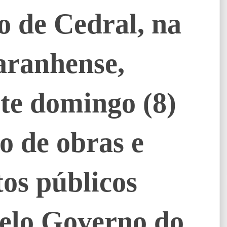
o de Cedral, na
ranhense,
te domingo (8)
o de obras e
os públicos
pelo Governo do