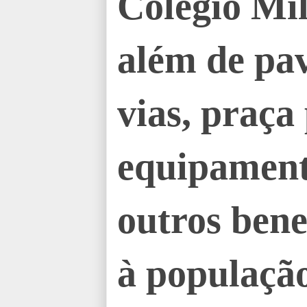
Colégio Mil
além de pa
vias, praça
equipamento
outros bene
à população