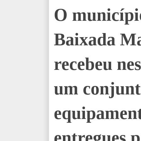
O municípi
Baixada Ma
recebeu nes
um conjunt
equipament
entregues 