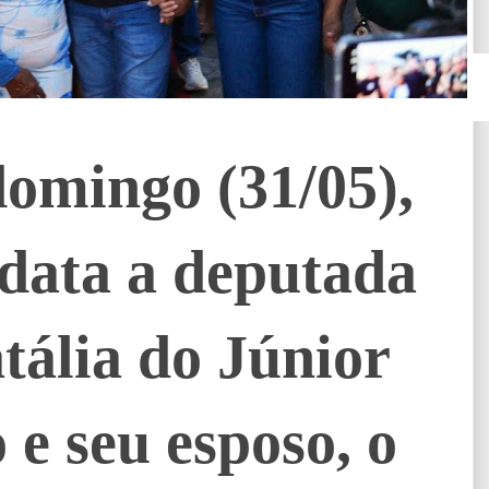
domingo (31/05),
idata a deputada
tália do Júnior
e seu esposo, o