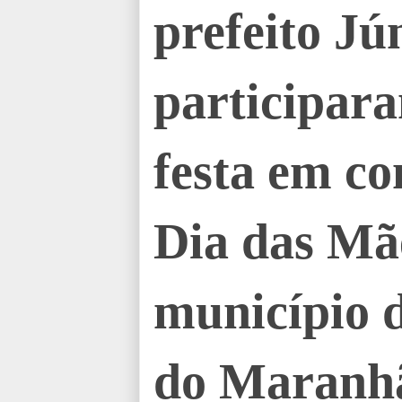
prefeito Jú
participar
festa em c
Dia das Mãe
município 
do Maranh