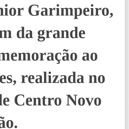
nior Garimpeiro,
am da grande
omemoração ao
s, realizada no
de Centro Novo
ão.