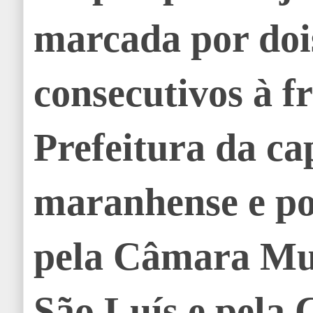
marcada por do
consecutivos à f
Prefeitura da ca
maranhense e po
pela Câmara Mu
São Luís e pela