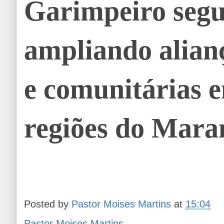
Garimpeiro seg
ampliando alianç
e comunitárias 
regiões do Mara
Posted by
Pastor Moises Martins
at
15:04
Pastor Moises Martins