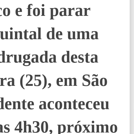
 e foi parar
quintal de uma
drugada desta
ra (25), em São
dente aconteceu
as 4h30, próximo