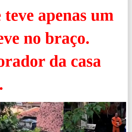
e teve apenas um
eve no braço.
rador da casa
.