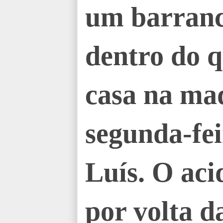
um barranco
dentro do 
casa na ma
segunda-fei
Luís. O aci
por volta d