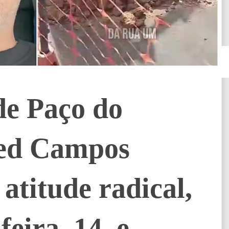
de Paço do
red Campos
titude radical,
feira, 14, e