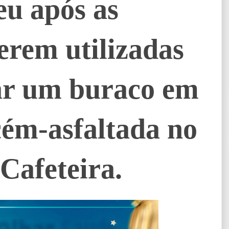
eu após as
erem utilizadas
ar um buraco em
cém-asfaltada no
 Cafeteira.