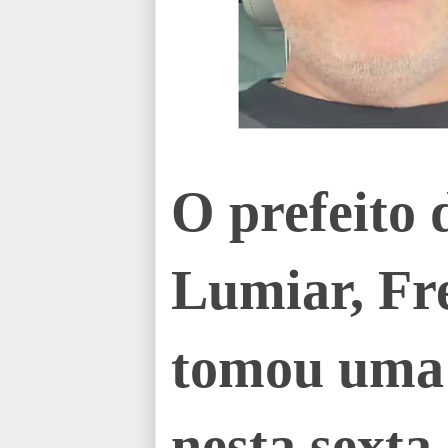
O prefeito 
Lumiar, F
tomou uma a
nesta sexta-