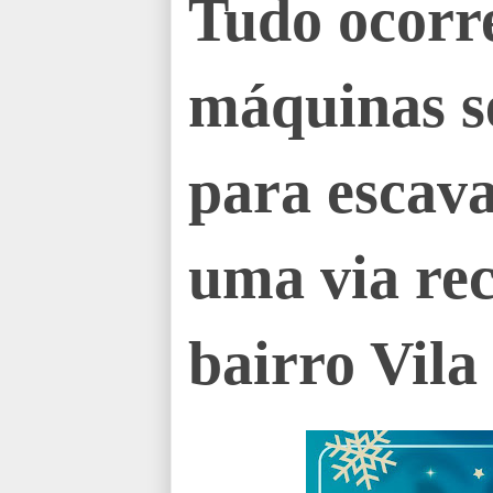
Tudo ocorr
máquinas s
para escav
uma via re
bairro Vila