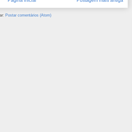
Página inicial
Postagem mais antiga
ar:
Postar comentários (Atom)