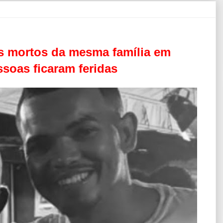
is mortos da mesma família em
soas ficaram feridas