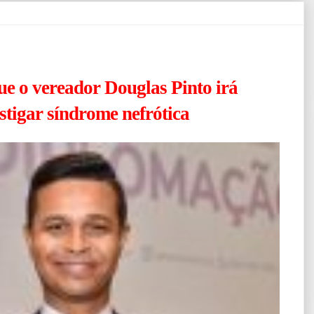
e o vereador Douglas Pinto irá
estigar síndrome nefrótica