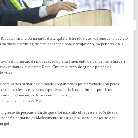
 Ribamar, anunciou na tarde desta quinta-feira (06), que vai renovar o decreto
s medidas restritivas, de caráter excepcional e temporário, no período 2 à 31
jetivo a diminuição da propagação do atual momento da pandemia relativa à
s variantes, tais como Delta, Ômicron, surto de gripe e potencial
o vírus.
s, seminários plenários e similares organizados por particulares ou pelos
m como festas e eventos esportivos, artísticos, culturais, políticos,
 causar aglomeração de pessoas, inclusive,
o o carnaval e o Lava-Pratos.
 ingresso de pessoas afim de que a lotação não ultrapasse a 50% de sua
 poderão entrar no estabelecimento se estiverem usando máscaras e se
m gel.