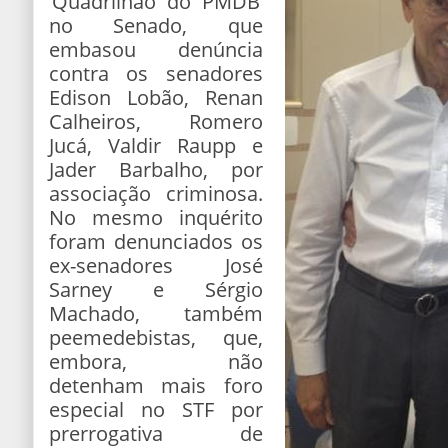
‘Quadrilhão do PMDB’
no Senado, que
embasou denúncia
contra os senadores
Edison Lobão, Renan
Calheiros, Romero
Jucá, Valdir Raupp e
Jader Barbalho, por
associação criminosa.
No mesmo inquérito
foram denunciados os
ex-senadores José
Sarney e Sérgio
Machado, também
peemedebistas, que,
embora, não
detenham mais foro
especial no STF por
prerrogativa de