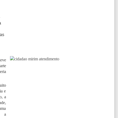
o
a
ças
teve
arte
eria
uito
ia e
o, a
ade,
 uma
r a