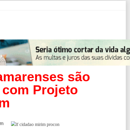
bamarenses são
 com Projeto
im
em