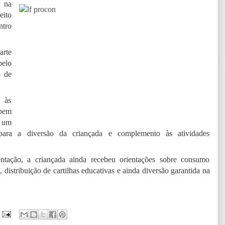
a na
eito
ntro
arte
pelo
o de
 às
 bem
 um
i para a diversão da criançada e complemento às atividades
tação, a criançada ainda recebeu orientações sobre consumo
, distribuição de cartilhas educativas e ainda diversão garantida na