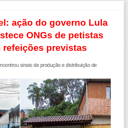
el: ação do governo Lula
astece ONGs de petistas
refeições previstas
ontrou sinais de produção e distribuição de