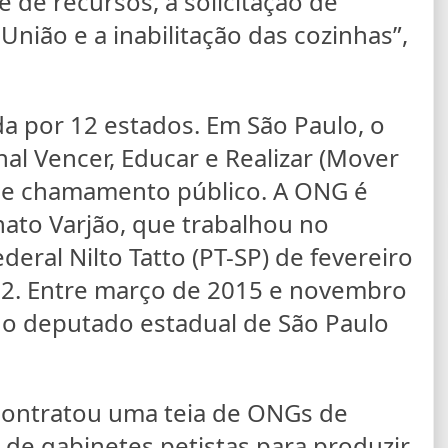
e de recursos, a solicitação de
União e a inabilitação das cozinhas”,
ada por 12 estados. Em São Paulo, o
l Vencer, Educar e Realizar (Mover
 de chamamento público. A ONG é
ato Varjão, que trabalhou no
eral Nilto Tatto (PT-SP) de fevereiro
22. Entre março de 2015 e novembro
 o deputado estadual de São Paulo
bcontratou uma teia de ONGs de
 de gabinetes petistas para produzir