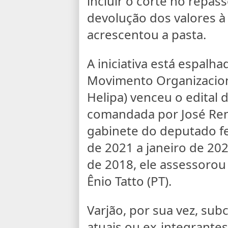
incluir o corte no repass
devolução dos valores à 
acrescentou a pasta.
A iniciativa está espalh
Movimento Organizaciona
Helipa) venceu o edital
comandada por José Ren
gabinete do deputado fed
de 2021 a janeiro de 20
de 2018, ele assessorou
Ênio Tatto (PT).
Varjão, por sua vez, su
atuais ou ex-integrantes