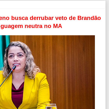
no busca derrubar veto de Brandão
linguagem neutra no MA