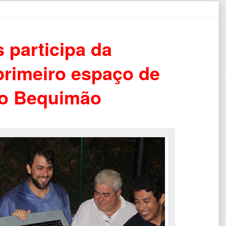
 participa da
primeiro espaço de
do Bequimão